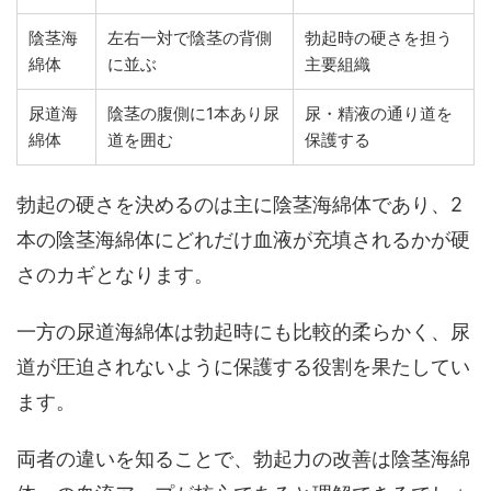
陰茎海
左右一対で陰茎の背側
勃起時の硬さを担う
綿体
に並ぶ
主要組織
尿道海
陰茎の腹側に1本あり尿
尿・精液の通り道を
綿体
道を囲む
保護する
勃起の硬さを決めるのは主に陰茎海綿体であり、
2
本の陰茎海綿体にどれだけ血液が充填されるか
が硬
さのカギとなります。
一方の尿道海綿体は勃起時にも比較的柔らかく、尿
道が圧迫されないように保護する役割を果たしてい
ます。
両者の違いを知ることで、勃起力の改善は陰茎海綿