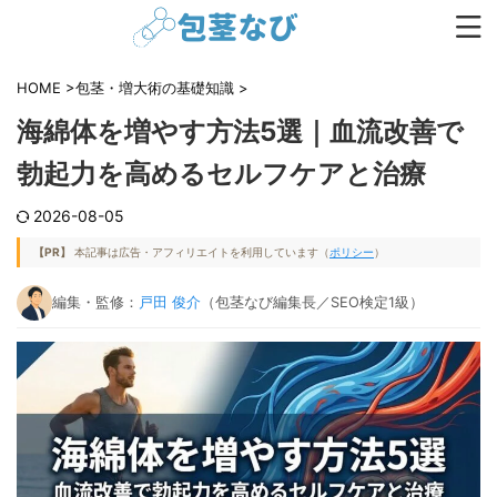
HOME
>
包茎・増大術の基礎知識
>
海綿体を増やす方法5選｜血流改善で
勃起力を高めるセルフケアと治療
2026-08-05
【PR】
本記事は広告・アフィリエイトを利用しています（
ポリシー
）
編集・監修：
戸田 俊介
（包茎なび編集長／SEO検定1級）