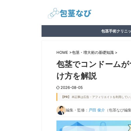
包茎手術クリニ
HOME
>
包茎・増大術の基礎知識
>
包茎でコンドームが
け方を解説
2026-08-05
【PR】
本記事は広告・アフィリエイトを利用してい
編集・監修：
戸田 俊介
（包茎なび編集