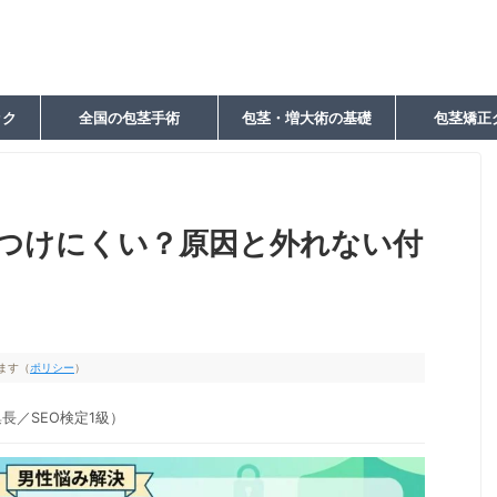
ック
全国の包茎手術
包茎・増大術の基礎
包茎矯正
つけにくい？原因と外れない付
ます（
ポリシー
）
長／SEO検定1級）