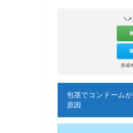
＼メ
形成
包茎でコンドームが
原因