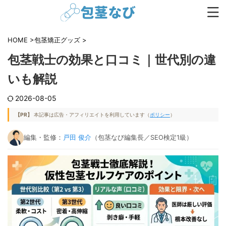
HOME
>
包茎矯正グッズ
>
包茎戦士の効果と口コミ｜世代別の違
いも解説
2026-08-05
【PR】
本記事は広告・アフィリエイトを利用しています（
ポリシー
）
編集・監修：
戸田 俊介
（包茎なび編集長／SEO検定1級）