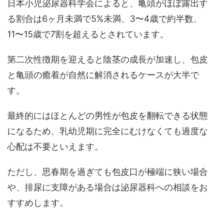
日本小児泌尿器科学会によると、亀頭がほぼ露出す
る割合は6ヶ月未満で5%未満、3〜4歳で約半数、
11〜15歳で7割を超えるとされています。
第二次性徴期を迎えると陰茎の成長が加速し、包皮
と亀頭の癒着が自然に解消されるケースが大半で
す。
最終的にはほとんどの男性が包皮を翻転できる状態
になる
ため、乳幼児期に完全にむけなくても過度な
心配は不要といえます。
ただし、思春期を過ぎても包皮口が極端に狭い場合
や、排尿に支障がある場合は泌尿器科への相談をお
すすめします。