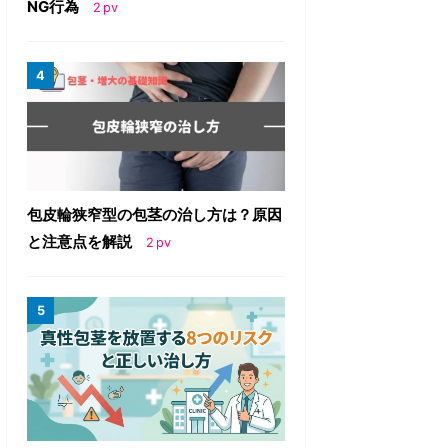
NG行為
2
pv
包皮輪狭窄型の包茎の治し方は？原因
と注意点を解説
2
pv