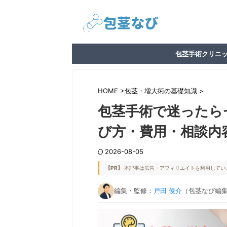
包茎手術クリニ
HOME
>
包茎・増大術の基礎知識
>
包茎手術で迷ったら
び方・費用・相談内
2026-08-05
【PR】
本記事は広告・アフィリエイトを利用してい
編集・監修：
戸田 俊介
（包茎なび編集