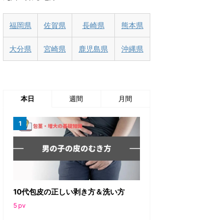
福岡県
佐賀県
長崎県
熊本県
大分県
宮崎県
鹿児島県
沖縄県
本日
週間
月間
10代包皮の正しい剥き方＆洗い方
5
pv