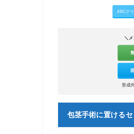
ABCク
＼メ
形成
包茎手術に置けるセ