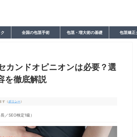
ック
全国の包茎手術
包茎・増大術の基礎
包茎矯正
セカンドオピニオンは必要？選
容を徹底解説
ます（
ポリシー
）
長／SEO検定1級）