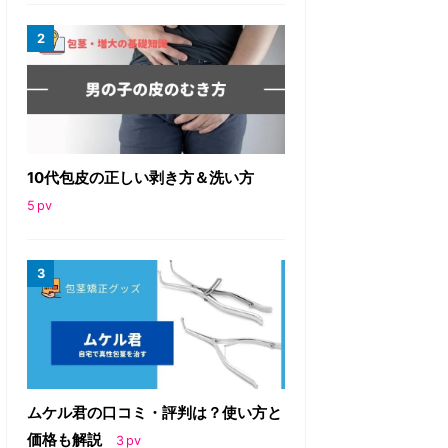
10代包皮の正しい剥き方＆洗い方
5
pv
ムケル君の口コミ・評判は？使い方と
価格も解説
3
pv