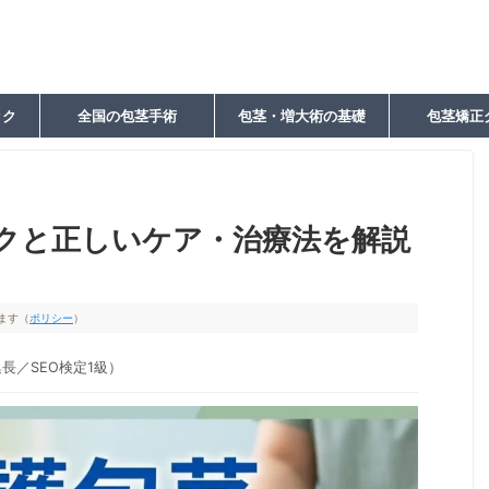
ック
全国の包茎手術
包茎・増大術の基礎
包茎矯正
クと正しいケア・治療法を解説
ます（
ポリシー
）
長／SEO検定1級）