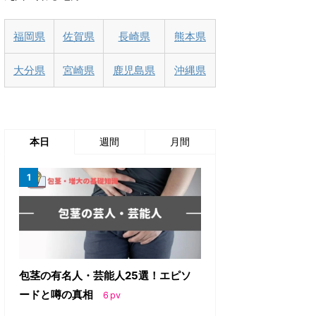
福岡県
佐賀県
長崎県
熊本県
大分県
宮崎県
鹿児島県
沖縄県
本日
週間
月間
包茎の有名人・芸能人25選！エピソ
ードと噂の真相
6
pv