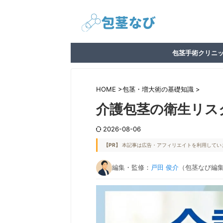
包茎手術クリニ
HOME
>
包茎・増大術の基礎知識
>
介護包茎の衛生リス
2026-08-06
【PR】
本記事は広告・アフィリエイトを利用してい
編集・監修：
戸田 俊介
（包茎なび編集