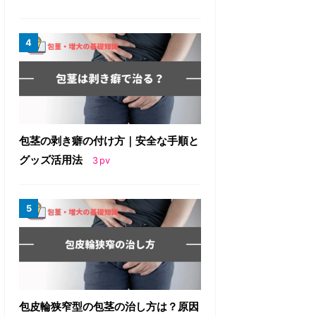
包茎の剥き癖の付け方｜安全な手順と
グッズ活用法
3
pv
包皮輪狭窄型の包茎の治し方は？原因